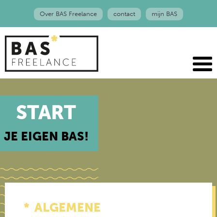
Over BAS Freelance
contact
mijn BAS
START
JE EIGEN BAS!
ALGEMENE