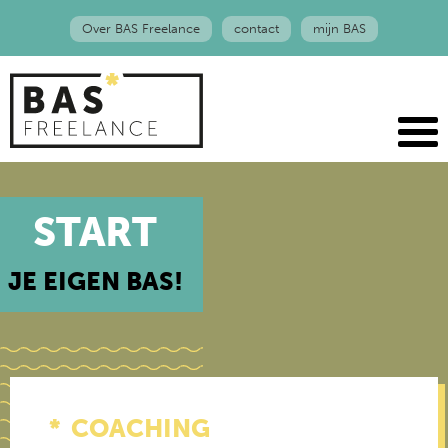
Over BAS Freelance
contact
mijn BAS
START
JE EIGEN BAS!
COACHING