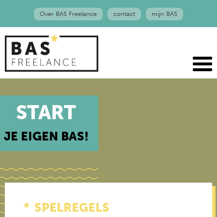
Over BAS Freelance
contact
mijn BAS
START
JE EIGEN BAS!
SPELREGELS