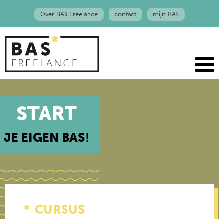
Over BAS Freelance
contact
mijn BAS
START
JE EIGEN BAS!
CURSUS