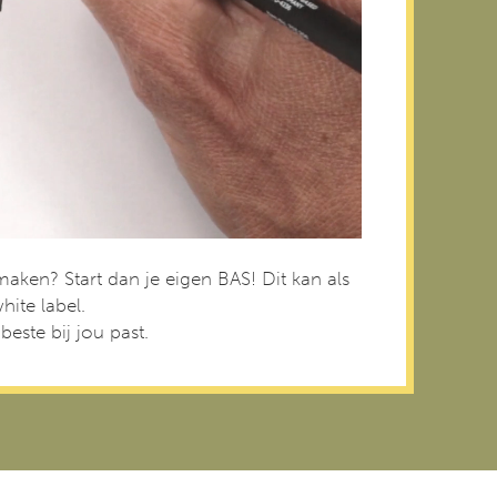
aken? Start dan je eigen BAS! Dit kan als
ite label.
este bij jou past.