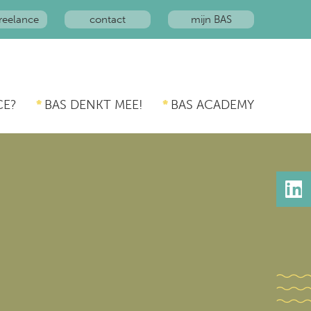
reelance
contact
mijn BAS
CE?
BAS DENKT MEE!
BAS ACADEMY